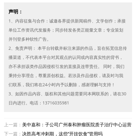
声明：
1、内容征集与合作：诚邀各界提供新闻稿件、文学创作；承接
单位工作资讯代发服务；同步转发各类正能量文章；专业策划
并刊登多种软性广告。
2、免责声明： 本平台转载并标注来源的作品，旨在拓宽信息传
播渠道，不代表本平台对其观点的认同或内容真实性的背书，
亦不承担该类作品因侵权引发的直接及连带责任。 同时，我们
秉持分享理念，尊重原创权益。若涉及作品侵权，请及时与我
们联系，我们将在24小时内予以删除，感谢理解与支持！
3、如因作品内容、版权和其他问题需要同本网联系的，请在30
日内进行。电话：13716035981
上一篇：
美中嘉和：子公司广州泰和肿瘤医院质子治疗中心运营
18个月，累计服务患者超880例
下一篇：
决胜高考冲刺期，这些“开挂饮食”管用吗