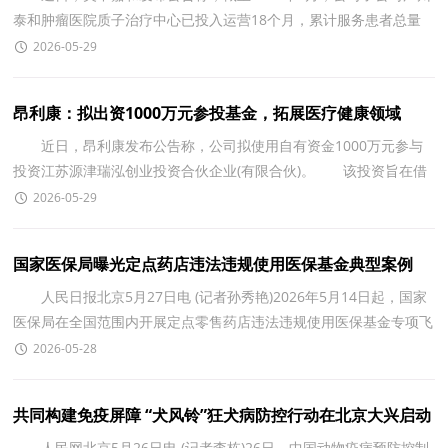
泰和肿瘤医院质子治疗中心已投入运营18个月，累计服务患者总量
超过880例，单日治疗患者量已突破100人次，标志着华南地区
2026-05-29
昂利康：拟出资1000万元参投基金，拓展医疗健康领域
近日，昂利康发布公告称，公司拟使用自有资金1000万元参与
投资江苏源津瑞泓创业投资合伙企业(有限合伙)。 该投资旨在借
助专业机构的资源优势，深化产业协同，拓展医疗健康领
2026-05-29
国家医保局曝光定点药店违法违规使用医保基金典型案例
人民日报北京5月27日电 (记者孙秀艳)2026年5月14日起，国家
医保局在全国范围内开展定点零售药店违法违规使用医保基金专项飞
行检查。为强化警示教育，国家医保局27日公布了
2026-05-28
共同构建免疫屏障 “犬风铃”狂犬病防控行动在北京大兴启动
人民网北京5月26日电 (记者李栋)26日，中国动物疫病预防控制