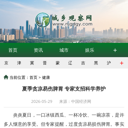
+
首页
资讯
城市
娱乐
+
京
津
冀
晋
蒙
辽
吉
黑
沪
当前位置：
首页
>
健康
夏季贪凉易伤脾胃 专家支招科学养护
2026-05-29
来源：中国经济网
炎炎夏日，一口冰镇西瓜、一杯冷饮、一碗凉茶，是许
多人惬意的享受。但专家提醒，过度贪凉易损伤脾胃。事实