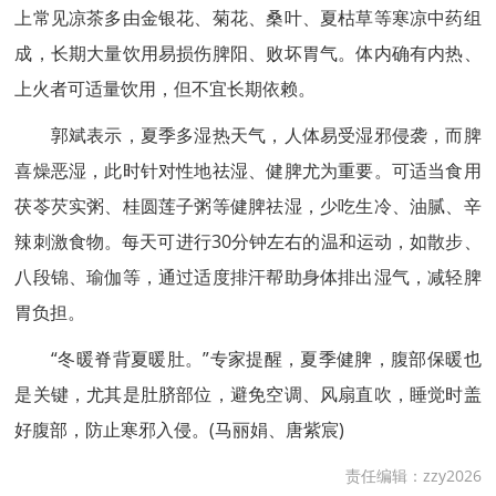
上常见凉茶多由金银花、菊花、桑叶、夏枯草等寒凉中药组
成，长期大量饮用易损伤脾阳、败坏胃气。体内确有内热、
上火者可适量饮用，但不宜长期依赖。
郭斌表示，夏季多湿热天气，人体易受湿邪侵袭，而脾
喜燥恶湿，此时针对性地祛湿、健脾尤为重要。可适当食用
茯苓芡实粥、桂圆莲子粥等健脾祛湿，少吃生冷、油腻、辛
辣刺激食物。每天可进行30分钟左右的温和运动，如散步、
八段锦、瑜伽等，通过适度排汗帮助身体排出湿气，减轻脾
胃负担。
“冬暖脊背夏暖肚。”专家提醒，夏季健脾，腹部保暖也
是关键，尤其是肚脐部位，避免空调、风扇直吹，睡觉时盖
好腹部，防止寒邪入侵。(马丽娟、唐紫宸)
责任编辑：zzy2026