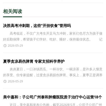
相关阅读
决胜高考冲刺期，这些“开挂饮食”管用吗
高考临近，不仅广大考生开足马力冲刺，家长们也尽力为孩子做
好后勤保障，希望孩子们学好、吃好、睡好，保持最佳状态。 记
者在上海、杭州等地调研了解到，多家三甲医院的营养科
2026-05-29
夏季贪凉易伤脾胃 专家支招科学养护
炎炎夏日，一口冰镇西瓜、一杯冷饮、一碗凉茶，是许多人惬意
的享受。但专家提醒，过度贪凉易损伤脾胃。事实上，夏季正是调养
脾胃的好时机，公众可把握时机，科学养护。 &ldquo;
2026-05-29
美中嘉和：子公司广州泰和肿瘤医院质子治疗中心运营18个
月，累计服务患者超880
近日，美中嘉和发布公告称，截至2026年5月，公司子公司广州