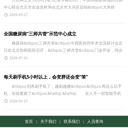
中心联合北京市农业农村局在北京市大兴区启动&ldquo;犬风铃
&rdquo;&mdash;犬免疫、人安全：狂犬病防控行动。
2026-05-27
全国糖尿病“三师共管”示范中心成立
糖尿病&ldquo;三师共管&rdquo;中西医协同学术交流研讨会近
日在北京协和医院召开，&ldquo;三师共管&rdquo;门诊开诊，同步
启动糖尿病&ldquo;三师共管&rdquo;示范中心共建工作
2026-05-26
每天刷手机5小时以上，会变胖还会变“笨”
&ldquo;别再刷手机了，越刷越傻&rdquo;&ldquo;再这么玩手
机，你就要废了&rdquo;&hellip;&hellip; 在人手一部智能手机
的时代，手机上瘾现象特别普遍，这样的&ldquo;提醒&rdqu
2026-05-25
首页
关于我们
联系我们
人员查询
|
|
|