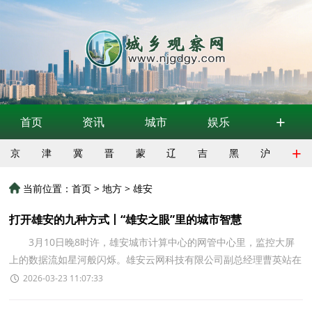
+
首页
资讯
城市
娱乐
+
京
津
冀
晋
蒙
辽
吉
黑
沪
当前位置：
首页
>
地方
>
雄安
打开雄安的九种方式丨“雄安之眼”里的城市智慧
3月10日晚8时许，雄安城市计算中心的网管中心里，监控大屏
上的数据流如星河般闪烁。雄安云网科技有限公司副总经理曹英站在
大屏前，目光落在城市运维监测系统跳动的每一行数字
2026-03-23 11:07:33