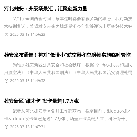
河北雄安：升级场景汇，汇聚创新力量
又到了全国两会时间，每年这时都会有很多新的期盼。我对新技
术特别着迷，希望雄安未来之城场景汇今年能够评选出更多好技术好
产品，也希望这些技术和产品能够尽快出现在老百姓
2026-03-13 11:56:23
雄安发布通告！将对“低慢小”航空器和空飘物实施临时管控
为维护雄安新区公共安全和社会秩序，根据《中华人民共和国民
用航空法》《中华人民共和国刑法》《中华人民共和国治安管理处罚
法》《通用航空飞行管制条例》《无人驾驶航空
2026-03-13 11:49:52
雄安新区“雄才卡”发卡量超1.7万张
记者从河北雄安新区党群工作部获悉：截至目前，&ldquo;雄才
卡&rdquo;发卡量已超过1.7万张，涵盖产业高端人才、科研骨干、
青年创业先锋等各类人才。 在实体卡基础上，雄安新
2026-03-13 11:47:31