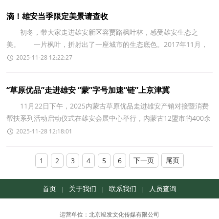
滴！雄安当季限定美景请查收
初冬，带大家走进雄安新区容贾路枫叶林，感受雄安生态之
美。 一片枫叶，折射出了一座城市的生态底色。2017年11月，
&ldquo;千年秀林&rdquo;工程栽下第一棵树;8年过去了，这里的
2025-11-28 12:22:27
“草原优品”走进雄安 “蒙”字号加速“链”上京津冀
11月22日下午，2025内蒙古草原优品走进雄安产销对接暨消费
帮扶系列活动启动仪式在雄安会展中心举行，内蒙古12盟市的400余
种优质农畜产品集中亮相，京津冀、雄安新区30多家企
2025-11-28 12:18:01
下一页
尾页
1
2
3
4
5
6
首页
关于我们
联系我们
人员查询
|
|
|
运营单位：北京竣发文化传媒有限公司