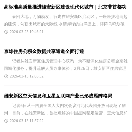
高标准高质量推进雄安新区建设现代化城市｜北京非首都功
能疏解集中承载地基本形成
春回大地，万物勃发。行走在雄安新区启动区，一座座拔地而起
的建筑，勾勒出城市的天际线;水清岸绿的白洋淀上，阵阵鸟鸣划破
了清晨的宁静;雄安科创中心中试基地的厂房内，一条条自
2026-03-23 10:46:21
京雄住房公积金数据共享通道全面打通
记者从雄安新区住房管理中心获悉，为不断深化住房公积金京雄
同城化服务，提升疏解人员办事体验，2月26日，雄安新区住房管理
中心与中央国家机关住房资金管理中心(以下简称&ldquo
2026-03-13 12:05:32
雄安新区空天信息和卫星互联网产业已形成雁阵格局
记者6日从十四届全国人大四次会议河北代表团开放日现场了解
到，目前，在雄安新区，首批疏解的中国星网稳定运营，空天信息和
卫星互联网产业已形成雁阵格局，&ldquo;头雁&rdquo;是
2026-03-13 11:57:22