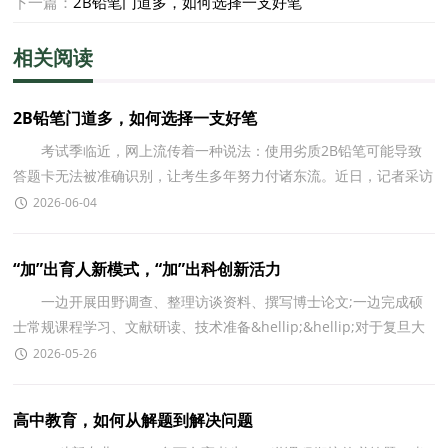
下一篇：
2B铅笔门道多，如何选择一支好笔
相关阅读
2B铅笔门道多，如何选择一支好笔
考试季临近，网上流传着一种说法：使用劣质2B铅笔可能导致
答题卡无法被准确识别，让考生多年努力付诸东流。近日，记者采访
了相关专家，揭开2B铅笔背后的门道。 全国制笔标准化
2026-06-04
“加”出育人新模式，“加”出科创新活力
一边开展田野调查、整理访谈资料、撰写博士论文;一边完成硕
士常规课程学习、文献研读、技术准备&hellip;&hellip;对于复旦大
学&ldquo;新闻传播学博士+AI硕士&rdquo;博硕
2026-05-26
高中教育，如何从解题到解决问题