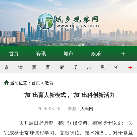
+
首页
资讯
城市
娱乐
+
京
津
冀
晋
蒙
辽
吉
黑
沪
当前位置：
首页
>
教育
“加”出育人新模式，“加”出科创新活力
2026-05-26
来源：
人民网
一边开展田野调查、整理访谈资料、撰写博士论文;一边
完成硕士常规课程学习、文献研读、技术准备……对于复旦