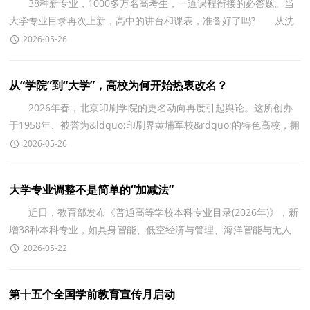
38种新专业，1000多万名高考生，一道课程衔接的必答题。当
大学专业目录再次上新，高中的讲台和课表，准备好了吗? 从沈
阳到北京，从诸城到贵州&hellip;&hellip;一场围绕&ldquo;
2026-05-26
从“学院”到“大学”，高校为何开始热衷改名？
2026年春，北京印刷学院的更名动向再度引起舆论。这所创办
于1958年、被誉为&ldquo;印刷界黄埔军校&rdquo;的特色高校，拥
有1个博士学位授权点、1个博士后科研工作站及11个一
2026-05-26
大学专业调整不是简单的“加减法”
近日，教育部发布《普通高等学校本科专业目录(2026年)》，新
增38种本科专业，如具身智能、低空经济与管理、海洋智能与无人
技术、农业机器人等，将于今年起招生。 我国自2024
2026-05-22
第十五个全国学前教育宣传月启动