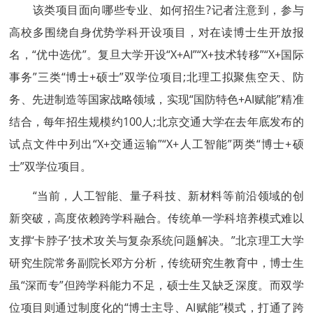
该类项目面向哪些专业、如何招生?记者注意到，参与
高校多围绕自身优势学科开设项目，对在读博士生开放报
名，“优中选优”。复旦大学开设“X+AI”“X+技术转移”“X+国际
事务”三类“博士+硕士”双学位项目;北理工拟聚焦空天、防
务、先进制造等国家战略领域，实现“国防特色+AI赋能”精准
结合，每年招生规模约100人;北京交通大学在去年底发布的
试点文件中列出“X+交通运输”“X+人工智能”两类“博士+硕
士”双学位项目。
“当前，人工智能、量子科技、新材料等前沿领域的创
新突破，高度依赖跨学科融合。传统单一学科培养模式难以
支撑‘卡脖子’技术攻关与复杂系统问题解决。”北京理工大学
研究生院常务副院长邓方分析，传统研究生教育中，博士生
虽“深而专”但跨学科能力不足，硕士生又缺乏深度。而双学
位项目则通过制度化的“博士主导、AI赋能”模式，打通了跨