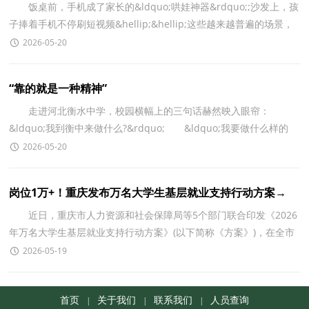
饭桌前，手机成了家长的&ldquo;哄娃神器&rdquo;;沙发上，孩
子捧着手机不停刷短视频&hellip;&hellip;这些越来越普遍的场景，
正将学前儿童推向&ldquo;屏幕依赖&rdquo;的边缘。
2026-05-20
“靠的就是一种精神”
走进河北衡水中学，校园横幅上的三句话赫然映入眼帘：
&ldquo;我到衡中来做什么?&rdquo; &ldquo;我要做什么样的
人?&rdquo; &ldquo;我今天做得怎么样?&rdquo;
2026-05-20
岗位1万+！重庆发布万名大学生基层就业支持行动方案→
近日，重庆市人力资源和社会保障局等5个部门联合印发《2026
年万名大学生基层就业支持行动方案》(以下简称《方案》)，在全市
范围内开展万名大学生基层就业支持行动，鼓励引导
2026-05-19
首页
关于我们
联系我们
人员查询
|
|
|