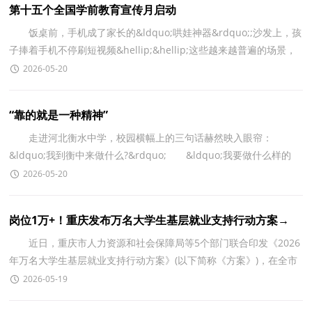
第十五个全国学前教育宣传月启动
饭桌前，手机成了家长的&ldquo;哄娃神器&rdquo;;沙发上，孩
子捧着手机不停刷短视频&hellip;&hellip;这些越来越普遍的场景，
正将学前儿童推向&ldquo;屏幕依赖&rdquo;的边缘。
2026-05-20
“靠的就是一种精神”
走进河北衡水中学，校园横幅上的三句话赫然映入眼帘：
&ldquo;我到衡中来做什么?&rdquo; &ldquo;我要做什么样的
人?&rdquo; &ldquo;我今天做得怎么样?&rdquo;
2026-05-20
岗位1万+！重庆发布万名大学生基层就业支持行动方案→
近日，重庆市人力资源和社会保障局等5个部门联合印发《2026
年万名大学生基层就业支持行动方案》(以下简称《方案》)，在全市
范围内开展万名大学生基层就业支持行动，鼓励引导
2026-05-19