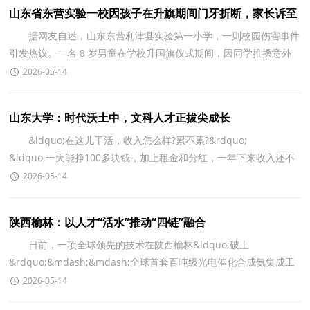
山东省东营实验一校因孩子在升旗期间门牙折断，家长诉至
法院！
据网友自述，山东东营利津县实验第一小学，一则校园伤害事件
引发热议。一名 8 岁男童在学校升国旗仪式期间，因同学推搡意外
摔倒，面部多处擦伤、两颗门牙严重受损，21 号牙冠粉碎
2026-05-14
山东大学：时代沃土中，文科人才正拔尖成长
&ldquo;在这儿干活，收入怎么样?累不累?&rdquo;
&ldquo;一天能挣100多块钱，加上租金和分红，一年下来收入还不
错&hellip;&hellip;&rdquo; 在山东潍坊昌乐县乔官镇于家
2026-05-14
陕西榆林：以人才“活水”推动“四链”融合
日前，一项全球领先的技术在陕西榆林&ldquo;破土
&rdquo;&mdash;&mdash;全球首套百吨级光电催化合成氨集成工
业示范项目在榆林启动中试。该项目由西安交通大学教授杨贵东与
2026-05-14