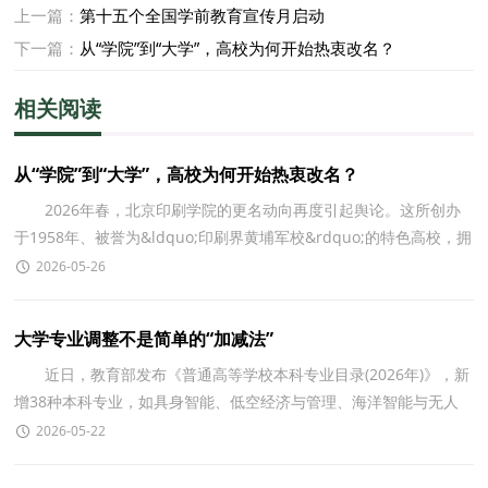
上一篇：
第十五个全国学前教育宣传月启动
下一篇：
从“学院”到“大学”，高校为何开始热衷改名？
相关阅读
从“学院”到“大学”，高校为何开始热衷改名？
2026年春，北京印刷学院的更名动向再度引起舆论。这所创办
于1958年、被誉为&ldquo;印刷界黄埔军校&rdquo;的特色高校，拥
有1个博士学位授权点、1个博士后科研工作站及11个一
2026-05-26
大学专业调整不是简单的“加减法”
近日，教育部发布《普通高等学校本科专业目录(2026年)》，新
增38种本科专业，如具身智能、低空经济与管理、海洋智能与无人
技术、农业机器人等，将于今年起招生。 我国自2024
2026-05-22