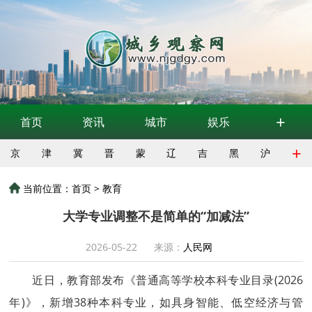
+
首页
资讯
城市
娱乐
+
京
津
冀
晋
蒙
辽
吉
黑
沪
当前位置：
首页
>
教育
大学专业调整不是简单的“加减法”
2026-05-22
来源：
人民网
近日，教育部发布《普通高等学校本科专业目录(2026
年)》，新增38种本科专业，如具身智能、低空经济与管