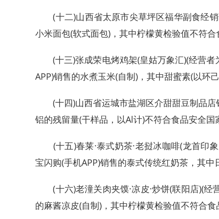
(十二)山西省太原市尖草坪区福华副食经销
小米面包(软式面包)，其中柠檬黄检验值不符
(十三)张成荣电烤鸡架(皇姑万象汇)(经营者
APP)销售的水煮玉米(自制)，其中甜蜜素(以
(十四)山西省运城市盐湖区介甜甜豆制品店销
铝的残留量(干样品，以Al计)不符合食品安全
(十五)春莱·泰式奶茶·老挝冰咖啡(龙首印象
宝闪购(手机APP)销售的泰式传统红奶茶，其
(十六)老潼关肉夹馍·凉皮·炒饼(联阳店)(经
的麻酱凉皮(自制)，其中柠檬黄检验值不符合