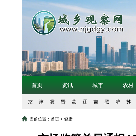
首页
资讯
城市
农村
京
津
冀
晋
蒙
辽
吉
黑
沪
苏
当前位置：
首页
>
健康