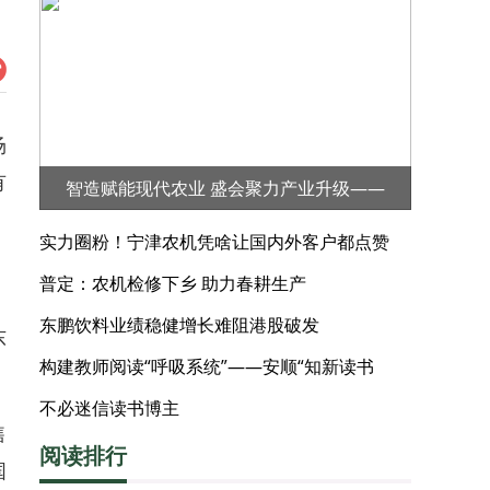
场
有
智造赋能现代农业 盛会聚力产业升级——
2026第三届河北·宁晋（大陆村镇）农业机械
实力圈粉！宁津农机凭啥让国内外客户都点赞
展览会
普定：农机检修下乡 助力春耕生产
东鹏饮料业绩稳健增长难阻港股破发
东
构建教师阅读“呼吸系统”——安顺“知新读书
。
会”的阅读实践
不必迷信读书博主
售
阅读排行
国