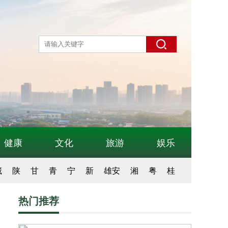
健康
文化
旅游
娱乐
藏
陕
甘
青
宁
新
雄安
湘
粤
桂
热门推荐