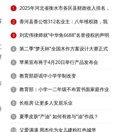
2025年河北省衡水市各区县财政收入排名，
1
省
快看你家乡排第几？
香河县香公馆312名业主：八年维权路，我
2
家在何处？​
刘宏伟律师就“中华鱼6688”名誉侵权的声明
3
江
第二季“梦天杯”全国木作方案设计大赛正式
4
好
启动
苹果宣布将于4月20日举行产品发布会
5
教育部辟谣中小学学制改变
6
达
教育部：小学一二年级不布置书面家庭作业
7
长租房 让更多人安居乐业
8
香
夏季皮肤“产油” 如何有效与“油”作战？
9
父爱满满 周杰伦为女儿建粉红色城堡
10