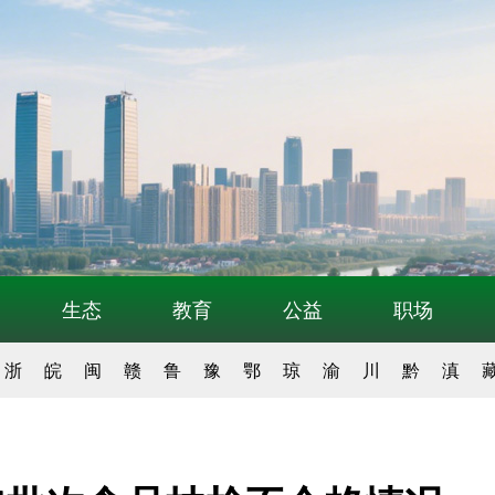
生态
教育
公益
职场
浙
皖
闽
赣
鲁
豫
鄂
琼
渝
川
黔
滇