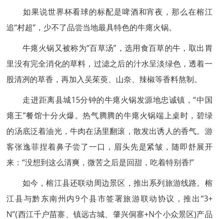
如果说世界杯看球的标配是啤酒和宵夜，那么在榕江
追“村超”，少不了品尝当地最具特色的牛瘪火锅。
牛瘪火锅又被称为“百草汤”，选用食百草的牛，取出胃
里没有完全消化的草料，过滤之后的汁水呈淡绿色，透着一
股清冽的草香，再加入吴茱萸、山奈、辣椒等香料熬制。
走进距离县城15分钟的牛瘪火锅发源地忠诚镇，“中国
瘪王”餐馆十分火爆。热气腾腾的牛瘪火锅端上桌时，碧绿
的汤底泛着油光，牛肉在汤里翻滚，散发出诱人的香气。游
客张逸菲捏着鼻子尝了一口，眉头先是紧皱，随即舒展开
来：“没想到这么清爽，微苦之后是回甜，吃着特别香!”
如今，榕江县还联动周边景区，推出系列旅游线路。榕
江县与黔东南州内9个县市签署旅游联动协议，推出“3+
N”(西江千户苗寨、镇远古城、肇兴侗寨+N个小众景区)产品