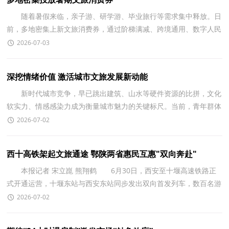
随着暑假来临，亲子游、研学游、毕业旅行等需求集中释放。日
前，多地密集上新文旅消费券，通过阶梯满减、跨境通用、数字人民
币配套等多元模式，精准激活暑期文旅消费市场。
2026-07-03
深挖情绪价值 激活城市文旅发展新动能
新时代城市竞争，早已跳出建筑、山水等硬件资源的比拼，文化
软实力、情感感染力成为衡量城市魅力的关键标尺。当前，青年群体
旅游消费需求迭代升级，传统观光游模式难以满足群众
2026-07-02
西十高铁架起文旅通途 鄂陕两省惠民互惠"双向奔赴"
本报记者 宋立崑 熊翔鹤 6月30日，西安至十堰高速铁路正
式开通运营，十堰东站与西安东站同步发出双向首发列车，数百名游
客搭乘首班列车，开启&ldquo;秦风楚韵 高铁畅游&rdqu
2026-07-02