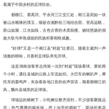
着属于中国乡村的足球狂欢。
都柳江、寨蒿河、平永河三江交汇处，榕江县宛如一块
被山水雕琢的璞玉，镶嵌在湘黔桂三地结合部。登高远眺，
群山如黛，江水如练，古色古香的木质鼓楼、婉转悠扬的侗
族大歌与串珠成链的民族村寨相映成趣。
“好球!”又是一个榕江县“村超”比赛日。随着主裁判一声
清脆的哨响，月寨村足球队率先开球。
这是湖南游客李志伟第一次到“村超”现场看球。赛前两
个小时，通往县城的公路上车流如织。大巴车的喇叭声，摩
托车的轰鸣声，夹杂着各地口音的欢声笑语，顺着都柳江的
风，飘向县城里的足球场。
球场边的榕树下，小吃摊位整齐排列，不少游客聚拢品
尝：热气腾腾的糯米饭，拌上油亮的腊肉丁、翠绿的葱花