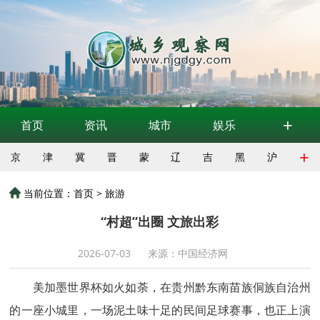
+
首页
资讯
城市
娱乐
+
京
津
冀
晋
蒙
辽
吉
黑
沪
当前位置：
首页
>
旅游
“村超”出圈 文旅出彩
2026-07-03
来源：中国经济网
美加墨世界杯如火如荼，在贵州黔东南苗族侗族自治州
的一座小城里，一场泥土味十足的民间足球赛事，也正上演