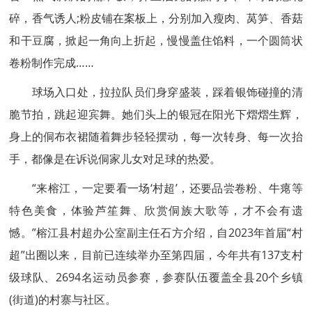
碎，香气诱人;粉皮铺在案板上，分别加入瘦肉、莴笋、香菇
和干豆腐，掀起一角向上折起，慢慢盖住馅料，一个圆筒状
卷粉制作完成……
球场入口处，拉拉队员们身穿盛装，踩着银饰碰撞的清
脆节拍，跳起迎宾舞。她们头上的银冠在阳光下熠熠生辉，
身上的侗布衣裙随着舞步轻轻摆动，每一次转身、每一次抬
手，都像是在诉说侗家儿女对足球的热爱。
“来榕江，一定要看一场‘村超’，还要品尝卷粉、牛瘪等
特色美食，体验芦笙舞、欣赏侗族大歌等，才不会有遗
憾。”榕江县村超办公室副主任石方介绍，自2023年首届“村
超”出圈以来，目前已连续举办至第四届，今年共有137支村
级球队、2694名运动员参赛，参赛队伍覆盖全县20个乡镇
(街道)的村寨与社区。