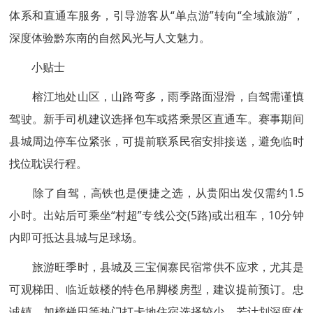
体系和直通车服务，引导游客从“单点游”转向“全域旅游”，
深度体验黔东南的自然风光与人文魅力。
小贴士
榕江地处山区，山路弯多，雨季路面湿滑，自驾需谨慎
驾驶。新手司机建议选择包车或搭乘景区直通车。赛事期间
县城周边停车位紧张，可提前联系民宿安排接送，避免临时
找位耽误行程。
除了自驾，高铁也是便捷之选，从贵阳出发仅需约1.5
小时。出站后可乘坐“村超”专线公交(5路)或出租车，10分钟
内即可抵达县城与足球场。
旅游旺季时，县城及三宝侗寨民宿常供不应求，尤其是
可观梯田、临近鼓楼的特色吊脚楼房型，建议提前预订。忠
诚镇、加榜梯田等热门打卡地住宿选择较少，若计划深度体