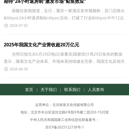
期待“24小时退房制”激发市场“鲇鱼效应”
据极目新闻报道，近日，重庆一家酒店发布视频称，其门店推出
&ldquo;24小时退房制&rdquo;活动，打破了行业&ldquo;中午12点
退房&rdquo;的惯例。酒店工作人员介绍：从客人实际入住时
2026-07-02
2025年我国文化产业营收超20万亿元
光明日报北京6月29日电(记者董蓓)国家统计局29日发布的数据
显示，随着文化产业体系、市场体系持续健全完善，我国文化及相关
产业规模稳步扩大。2025年，全国文化产业实现营业
2026-06-30
首页
关于我们
联系我们
人员查询
|
|
|
运营单位：北京竣发文化传媒有限公司
地址：北京市丰台区泥洼北路6号院9号楼二层203-1520室
中华人民共和国国家工业和信息化部备案号：
京ICP备2025122738号-1