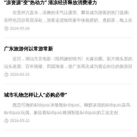
“凉资源”变“热动力” 清凉经济释放消费潜力
在贵州六盘水，凉爽的天气让露营、攀岩成为游客的热门选择;
在呼伦贝尔草原深处，游客走进牧民家中体验挤奶、煮奶茶，晚上在
星空下听草原音乐会;在大兴安岭林海里，亲子家庭跟着
2026-05-26
广东旅游何以常游常新
近日，潮汕方言电影《给阿嬷的情书》火爆出圈。影片镜头里的
汕头老厝、百年骑楼、田园海港，使广东再次成为观众向往的旅游目
的地。当地顺势推出&ldquo;寻找阿嬷的情书&rdqu
2026-05-25
城市礼物怎样让人“必购必带”
憨态可掬的&ldquo;冰墩墩&rdquo;、幽默诙谐的&ldquo;蒜鸟
&rdquo;玩偶、象征着&ldquo;株洲制造&rdquo;的工业文创
&hellip;&hellip;每一件城市礼物，都是一张亮丽的城市名片
2026-05-22