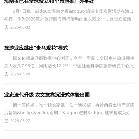
海南省已在全球设立46个旅游推广办事处
6月1日晚，&ldquo;海南之夜&rdquo;旅游专场欢迎活动在海口
举行。作为2026海外旅行商海南行活动的重头戏之一，这场欢迎活
动用沉浸式推介、非遗歌舞、互动体验等形式，向来自全
2026-06-02
旅游业应跳出“走马观花”模式
据文化和旅游部数据中心测算，今年一季度，全国乡村旅游接待
总人次为7.93亿，同比增长12.2%。中国社会科学院旅游研究中心此
前发布的《旅游绿皮书：2025～2026年中国旅游发展分析
2026-05-29
业态迭代升级 农文旅靠沉浸式体验出圈
摘一篮鲜果，吃一顿农家饭，住一晚民宿，再拎两袋土特产塞满
后备箱&hellip;&hellip;近期，&ldquo;进村&rdquo;越来越成为众
多游客的消费新选择。当村口小吃店前排起长队，土特产店
2026-05-27