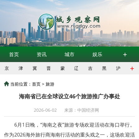
+
首页
资讯
城市
娱乐
+
京
津
冀
晋
蒙
辽
吉
黑
沪
当前位置：
首页
>
旅游
海南省已在全球设立46个旅游推广办事处
2026-06-02
来源：中国经济网
6月1日晚，“海南之夜”旅游专场欢迎活动在海口举行。
作为2026海外旅行商海南行活动的重头戏之一，这场欢迎活