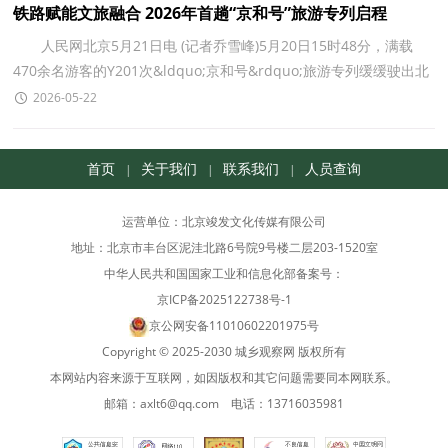
铁路赋能文旅融合 2026年首趟“京和号”旅游专列启程
人民网北京5月21日电 (记者乔雪峰)5月20日15时48分，满载
470余名游客的Y201次&ldquo;京和号&rdquo;旅游专列缓缓驶出北
京丰台站，正式开启为期19天的南北疆深度环游之旅。据
2026-05-22
首页
关于我们
联系我们
人员查询
|
|
|
运营单位：北京竣发文化传媒有限公司
地址：北京市丰台区泥洼北路6号院9号楼二层203-1520室
中华人民共和国国家工业和信息化部备案号：
京ICP备2025122738号-1
京公网安备11010602201975号
Copyright © 2025-2030 城乡观察网 版权所有
本网站内容来源于互联网，如因版权和其它问题需要同本网联系。
邮箱：axlt6@qq.com 电话：13716035981