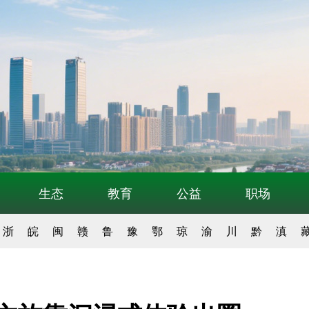
生态
教育
公益
职场
浙
皖
闽
赣
鲁
豫
鄂
琼
渝
川
黔
滇