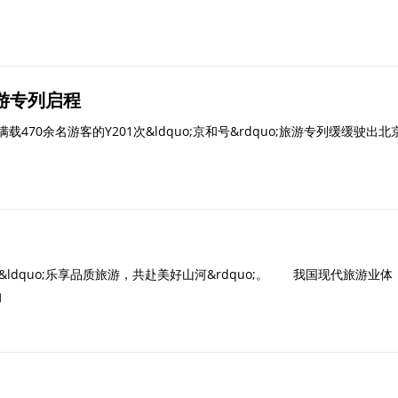
旅游专列启程
470余名游客的Y201次&ldquo;京和号&rdquo;旅游专列缓缓驶出北
dquo;乐享品质旅游，共赴美好山河&rdquo;。 我国现代旅游业体
的