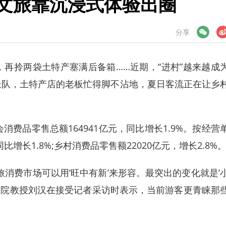
农文旅靠沉浸式体验出圈
微信
微博
分享
拎两袋土特产塞满后备箱……近期，“进村”越来越成
长队，土特产店的老板忙得脚不沾地，夏日客流正在让乡
品零售总额164941亿元，同比增长1.9%。按经营
增长1.8%;乡村消费品零售额22020亿元，增长2.8%
费市场可以用‘旺中有新’来形容。最突出的变化就是‘
理学院教授刘汉在接受记者采访时表示，当前游客更青睐那