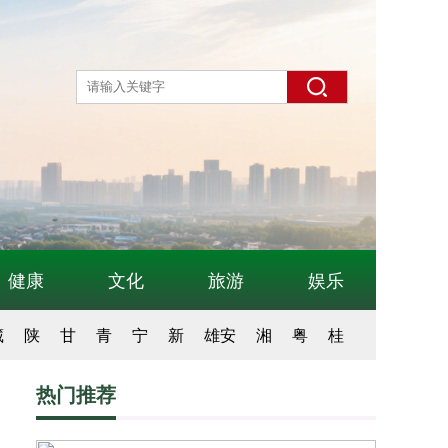
健康
文化
旅游
娱乐
藏
陕
甘
青
宁
新
雄安
湘
粤
桂
热门推荐