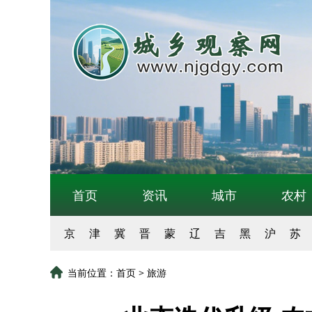
首页
资讯
城市
农村
京
津
冀
晋
蒙
辽
吉
黑
沪
苏
当前位置：
首页
>
旅游