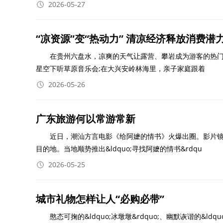
2026-05-27
“凉资源”变“热动力” 清凉经济释放消费潜
在贵州六盘水，凉爽的天气让露营、攀岩成为游客的热门选
星空下听草原音乐会;在大兴安岭林海里，亲子家庭跟着
2026-05-26
广东旅游何以常游常新
近日，潮汕方言电影《给阿嬷的情书》火爆出圈。影片镜
目的地。当地顺势推出&ldquo;寻找阿嬷的情书&rdqu
2026-05-25
城市礼物怎样让人“必购必带”
憨态可掬的&ldquo;冰墩墩&rdquo;、幽默诙谐的&ldquo