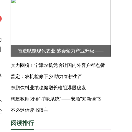
为
村
智造赋能现代农业 盛会聚力产业升级——
2026第三届河北·宁晋（大陆村镇）农业机械
实力圈粉！宁津农机凭啥让国内外客户都点赞
展览会
单
普定：农机检修下乡 助力春耕生产
。
东鹏饮料业绩稳健增长难阻港股破发
构建教师阅读“呼吸系统”——安顺“知新读书
小
会”的阅读实践
不必迷信读书博主
些
阅读排行