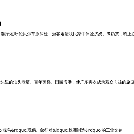
力
择;在呼伦贝尔草原深处，游客走进牧民家中体验挤奶、煮奶茶，晚上
头里的汕头老厝、百年骑楼、田园海港，使广东再次成为观众向往的旅
;蒜鸟&rdquo;玩偶、象征着&ldquo;株洲制造&rdquo;的工业文创