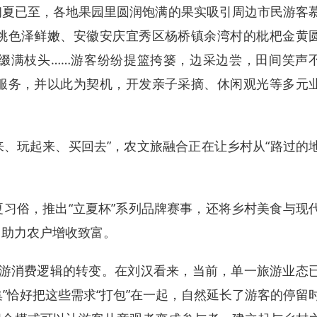
夏已至，各地果园里圆润饱满的果实吸引周边市民游客
桃色泽鲜嫩、安徽安庆宜秀区杨桥镇余湾村的枇杷金黄
缀满枝头……游客纷纷提篮挎篓，边采边尝，田间笑声
服务，并以此为契机，开发亲子采摘、休闲观光等多元
、玩起来、买回去”，农文旅融合正在让乡村从“路过的
俗，推出“立夏杯”系列品牌赛事，还将乡村美食与现
，助力农户增收致富。
游消费逻辑的转变。在刘汉看来，当前，单一旅游业态
集”恰好把这些需求“打包”在一起，自然延长了游客的停留