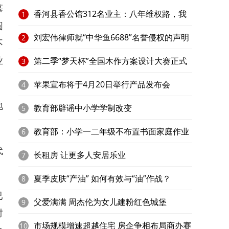
慕
香河县香公馆312名业主：八年维权路，我
1
圆
家在何处？​
刘宏伟律师就“中华鱼6688”名誉侵权的声明
2
不
业
第二季“梦天杯”全国木作方案设计大赛正式
3
启动
苹果宣布将于4月20日举行产品发布会
4
地
教育部辟谣中小学学制改变
5
教育部：小学一二年级不布置书面家庭作业
6
代
长租房 让更多人安居乐业
7
夏季皮肤“产油” 如何有效与“油”作战？
8
已
父爱满满 周杰伦为女儿建粉红色城堡
9
时
市场规模增速超越住宅 房企争相布局商办赛
10