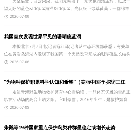
天空湛蓝，白云朵朵。在阳光照射下，光伏板熠熠生辉，汇成一
望无际的蓝色&ldquo;海洋&rdquo;。光伏板下绿草茵茵，一群绵羊
正悠闲地吃草。这是青海海南藏族自治州共和县塔拉滩光
2026-07-09
我国首次发现世界罕见的珊瑚礁蓝洞
本报北京7月7日电(记者寇江泽)记者从生态环境部获悉：有关单
位在黄岩岛潟湖内发现了我国第一个天然发育形成的珊瑚礁生长结构
成因型海洋蓝洞。 海洋蓝洞是地球上罕见的
2026-07-08
“为物种保护积累科学认知和希望”（美丽中国行·探访三江
源）
走进青海野生动物救护繁育中心雪豹馆，一只体态优雅的雪豹正
趴在活动场的高台上晒太阳。它叫傲雪，2016年出生，是救护繁育
中心成立后首只人工繁育成活的雪豹。 救护繁育中
2026-07-08
朱鹮等19种国家重点保护鸟类种群呈稳定或增长态势