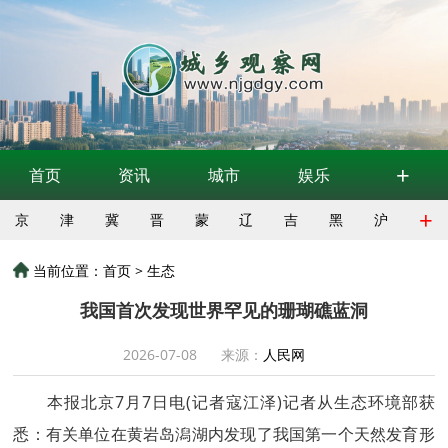
+
首页
资讯
城市
娱乐
+
京
津
冀
晋
蒙
辽
吉
黑
沪
当前位置：
首页
>
生态
我国首次发现世界罕见的珊瑚礁蓝洞
2026-07-08
来源：
人民网
本报北京7月7日电(记者寇江泽)记者从生态环境部获
悉：有关单位在黄岩岛潟湖内发现了我国第一个天然发育形