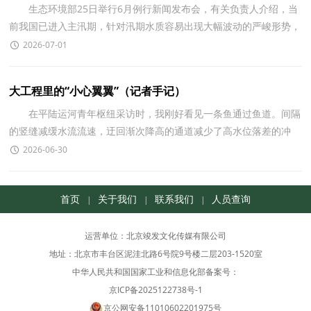
生态环境部25日举行6月例行新闻发布会，有关负责人介绍，当
前我国已进入主汛期，针对汛期水质容易出现大幅波动的严峻形势，
生态环境部已闻汛而动，作出安排部署。 生态环境部
2026-07-01
大工程里的“小心翼翼”（记者手记）
在平陆运河青年枢纽采访时，我刚好看见一条鱼通过鱼道。间隔
的竖缝减缓水流流速，迂回渐次降高的通道减少了高水位落差的冲
击。过了这个鱼道，它就能由海入河。 这条鱼摆动
2026-06-30
首页
关于我们
联系我们
人员查询
|
|
|
运营单位：北京竣发文化传媒有限公司
地址：北京市丰台区泥洼北路6号院9号楼二层203-1520室
中华人民共和国国家工业和信息化部备案号：
京ICP备2025122738号-1
京公网安备11010602201975号