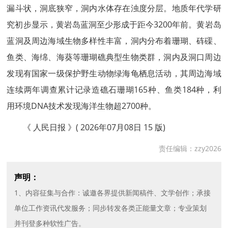
漏斗状，洞底狭窄，洞内水体存在浊度分层。地质年代学研
究初步显示，黄岩岛蓝洞至少形成于距今3200年前。黄岩岛
蓝洞及周边海域生物多样性丰富，洞内分布着珊瑚、砗磲、
鱼类、海绵、海葵等珊瑚礁典型生物类群，洞内及洞口周边
发现有国家一级保护野生动物绿海龟栖息活动，其周边海域
连续两年调查累计记录造礁石珊瑚165种、鱼类184种，利
用环境DNA技术发现海洋生物超2700种。
《 人民日报 》( 2026年07月08日 15 版)
责任编辑：zzy2026
声明：
1、内容征集与合作：诚邀各界提供新闻稿件、文学创作；承接
单位工作资讯代发服务；同步转发各类正能量文章；专业策划
并刊登多种软性广告。