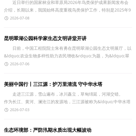
近日举行的国家林业和草原局2026年鸟类保护成果新闻发布会
介绍，长期以来，我国始终高度重视鸟类保护工作，特别是2025年9
月，17个部门联合启动开展为期三年的保护鸟类活动和打
2026-07-08
昆明翠湖公园科学家生态文明讲堂开讲
日前，中国工程院院士朱有勇在昆明翠湖公园生态文明展厅，以
&ldquo;农业生物多样性助力农民增收&rdquo;为题，为&ldquo;翠
湖&middot;科学家生态文明&rdquo;高层次人才交流活动
2026-07-06
美丽中国行丨三江源：护万里清流 守中华水塔
走进三江源，雪山遍布，冰川矗立，草甸绵延，河湖交错。
作为长江、黄河、澜沧江的发源地，三江源被称为&ldquo;中华水塔
&rdquo;，是我国重要的生态安全屏障。近年来，青海接续实施
2026-07-03
生态环境部：严防汛期水质出现大幅波动