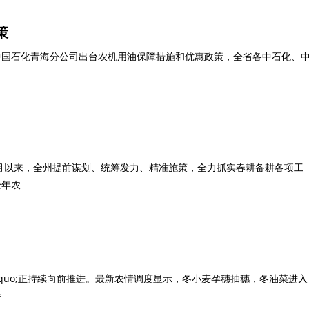
策
国石化青海分公司出台农机用油保障措施和优惠政策，全省各中石化、
月以来，全州提前谋划、统筹发力、精准施策，全力抓实春耕备耕各项工
全年农
dquo;正持续向前推进。最新农情调度显示，冬小麦孕穗抽穗，冬油菜进入
播