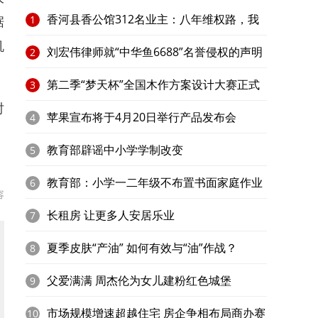
香河县香公馆312名业主：八年维权路，我
据
1
机
家在何处？​
刘宏伟律师就“中华鱼6688”名誉侵权的声明
2
第二季“梦天杯”全国木作方案设计大赛正式
3
时
启动
苹果宣布将于4月20日举行产品发布会
4
、
教育部辟谣中小学学制改变
5
。
教育部：小学一二年级不布置书面家庭作业
6
容
长租房 让更多人安居乐业
7
夏季皮肤“产油” 如何有效与“油”作战？
8
父爱满满 周杰伦为女儿建粉红色城堡
9
市场规模增速超越住宅 房企争相布局商办赛
10