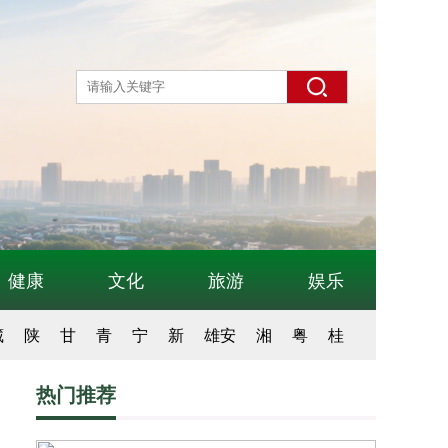
健康
文化
旅游
娱乐
藏
陕
甘
青
宁
新
雄安
湘
粤
桂
热门推荐