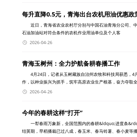
每升直降0.5元，青海出台农机用油优惠政
近日，青海省农业农村厅分别与中国石油青海分公司、中
石油加油站对符合条件的农机作业用油单位及个人客
2026-04-26
青海玉树州：全力护航备耕春播工作
4月24日，记者从玉树藏族自治州农牧和科技局获悉，4
作，以种业振兴为抓手，筑牢高原农业生产根基，奋力夺取
2026-04-26
今年的春耕这样“打开”
一犁春雨万象新，全国范围内的春耕&ldquo;进度条&r
结荚期，早稻播栽已过八成，春玉米、春马铃薯、春小麦等