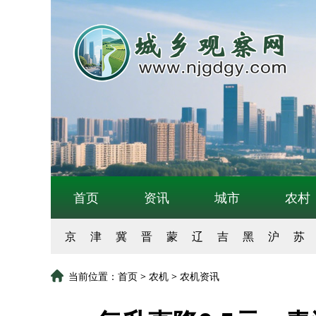
首页
资讯
城市
农村
京
津
冀
晋
蒙
辽
吉
黑
沪
苏
当前位置：
首页
>
农机
>
农机资讯