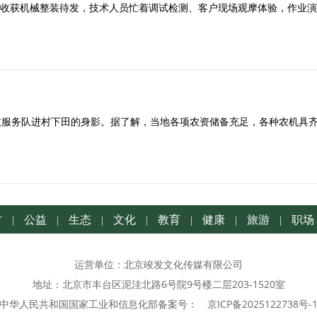
收获机械整装待发，技术人员忙着调试检测、客户现场观摩体验，作业演
服务队进村下田的身影。据了解，当地各项农资储备充足，各种农机具
村
公益
生态
文化
教育
健康
旅游
职场
|
|
|
|
|
|
|
运营单位：北京竣发文化传媒有限公司
地址：北京市丰台区泥洼北路6号院9号楼二层203-1520室
中华人民共和国国家工业和信息化部备案号：
京ICP备2025122738号-