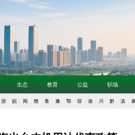
生态
教育
公益
职场
浙
皖
闽
赣
鲁
豫
鄂
琼
渝
川
黔
滇