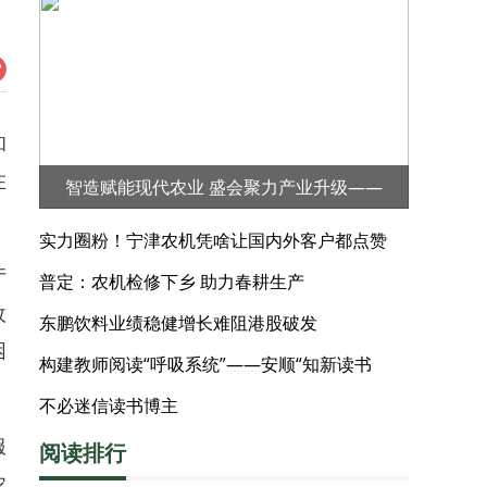
和
在
智造赋能现代农业 盛会聚力产业升级——
2026第三届河北·宁晋（大陆村镇）农业机械
实力圈粉！宁津农机凭啥让国内外客户都点赞
展览会
厅
普定：农机检修下乡 助力春耕生产
政
东鹏饮料业绩稳健增长难阻港股破发
困
构建教师阅读“呼吸系统”——安顺“知新读书
会”的阅读实践
不必迷信读书博主
服
阅读排行
农