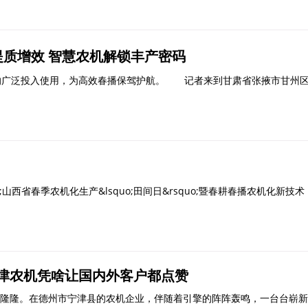
耕提质增效 智慧农机解锁丰产密码
广泛投入使用，为高效春播保驾护航。 记者来到甘肃省张掖市甘州
西省春季农机化生产&lsquo;田间日&rsquo;暨春耕春播农机化新技术
津农机凭啥让国内外客户都点赞
隆。在德州市宁津县的农机企业，伴随着引擎的阵阵轰鸣，一台台崭新