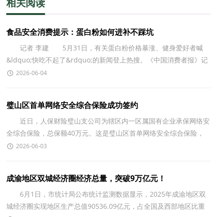
相关阅读
食品安全消费提示：蛋白粉如何进补不踩坑
记者 李建 5月31日，有关蛋白粉价格暴涨、健身爱好者喊
&ldquo;快吃不起了&rdquo;的新闻登上热搜。《中国消费者报》记
者调查发现，原本是健身爱好者专属营养品的蛋白粉，逐
2026-06-04
璧山区首单网络安全综合保险成功签约
近日，人保财险璧山支公司为辖区内一区属国有企业承保网络安
全综合保险，总保额40万元。这是璧山区首单网络安全综合保险，
标志着璧山区在网络安全保险领域的创新实践取得重要
2026-06-03
成渝地区双城经济圈经济总量，突破9万亿元！
6月1日，市统计局公布统计监测数据显示，2025年成渝地区双
城经济圈实现地区生产总值90536.09亿元，占全国及西部地区比重