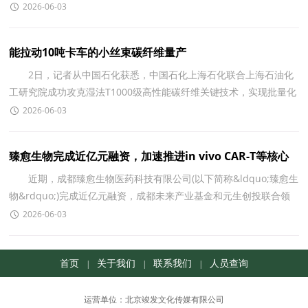
缆绳一米一米沉入深海，控制室里所有人都屏住了呼吸
2026-06-03
能拉动10吨卡车的小丝束碳纤维量产
2日，记者从中国石化获悉，中国石化上海石化联合上海石油化
工研究院成功攻克湿法T1000级高性能碳纤维关键技术，实现批量化
生产。此次研发量产的高性能碳纤维为12K小丝束，每束
2026-06-03
臻愈生物完成近亿元融资，加速推进in vivo CAR-T等核心
管线
近期，成都臻愈生物医药科技有限公司(以下简称&ldquo;臻愈生
物&rdquo;)完成近亿元融资，成都未来产业基金和元生创投联合领
投，仁佑投资、盛景嘉成等机构联合参与，老股东君联资
2026-06-03
首页
关于我们
联系我们
人员查询
|
|
|
运营单位：北京竣发文化传媒有限公司