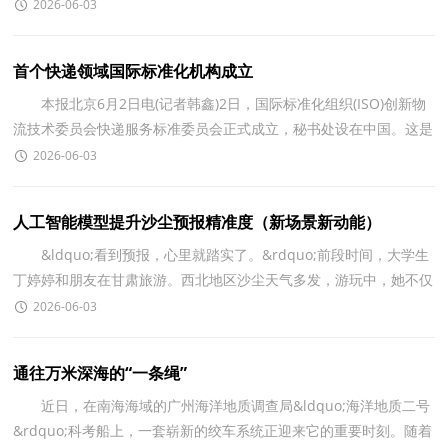
分别为6.5%、30.3%，分别比上年提高0.1个、0.3个百分点，
2026-06-03
首个快递领域国际标准化机构成立
本报北京6月2日电(记者韩鑫)2日，国际标准化组织(ISO)创新物
流技术委员会快递服务标准委员会正式成立，秘书处设在中国。这是
首个快递领域国际标准化机构，标志着快递服务标准
2026-06-03
人工智能模型提升沙尘预报精准度（新场景新动能）
&ldquo;看到预报，心里就踏实了。&rdquo;前段时间，大学生
丁婷婷和朋友在甘肃旅游。西北地区沙尘天气多发，游玩中，她不仅
收到扬沙、浮尘的准确预报，还接到了&ldquo;携带口罩、
2026-06-03
通往万米深海的“一条绳”
近日，在南海海域的广州海洋地质调查局&ldquo;海洋地质二号
&rdquo;科考船上，一套崭新的绞车系统正迎来它的重要时刻。随着