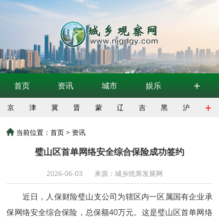
+
首页
资讯
城市
娱乐
+
京
津
冀
晋
蒙
辽
吉
黑
沪
当前位置：
首页
>
资讯
璧山区首单网络安全综合保险成功签约
2026-06-03
来源：城乡统筹发展网
近日，人保财险璧山支公司为辖区内一区属国有企业承
保网络安全综合保险，总保额40万元。这是璧山区首单网络