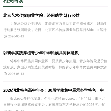
相关阅读
北京艺术传媒职业学院：济困助学 笃行公益
为传承公益办学理念，汇聚多方力量助力青年成长成才，以助学
行动服务强国建设，近日，北京艺术传媒职业学院举行&ldquo;笃行
卓英助梦 青春建功强国&rdquo;济困助学座谈会。活动
2026-05-13
以研学实践厚植青少年中华民族共同体意识
铸牢中华民族共同体意识，要从青少年抓起。青少年阶段是价值
观形成、家国认同塑造的关键时期，抓好青少年中华民族共同体意识
培育，事关国家长治久安、民族永续发展。研学实践
2026-05-13
2026河北特色高中年会：30所学校集中展示办学特色，中
考择校有了新参考
&ldquo;多样化发展、个性化选择&rdquo;，4月11日，由河北
日报报业集团纵览传媒主办，石家庄新东方学校承办的2026河北省
普通高中多样化发展教育年会暨成果展在石家庄举行，搭建