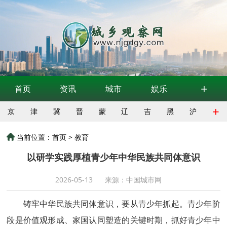
+
首页
资讯
城市
娱乐
+
京
津
冀
晋
蒙
辽
吉
黑
沪
当前位置：
首页
>
教育
以研学实践厚植青少年中华民族共同体意识
2026-05-13
来源：中国城市网
铸牢中华民族共同体意识，要从青少年抓起。青少年阶
段是价值观形成、家国认同塑造的关键时期，抓好青少年中