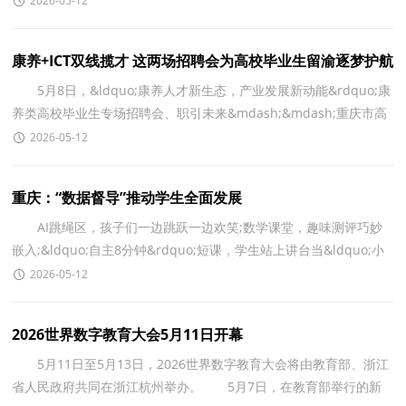
2026-05-12
康养+ICT双线揽才 这两场招聘会为高校毕业生留渝逐梦护航
5月8日，&ldquo;康养人才新生态，产业发展新动能&rdquo;康
养类高校毕业生专场招聘会、职引未来&mdash;&mdash;重庆市高
校毕业生专场招聘活动&ldquo;2026年华为ICT人才联盟双
2026-05-12
重庆：“数据督导”推动学生全面发展
AI跳绳区，孩子们一边跳跃一边欢笑;数学课堂，趣味测评巧妙
嵌入;&ldquo;自主8分钟&rdquo;短课，学生站上讲台当&ldquo;小
老师&rdquo;&hellip;&hellip;这一幕幕鲜活课堂场景背
2026-05-12
2026世界数字教育大会5月11日开幕
5月11日至5月13日，2026世界数字教育大会将由教育部、浙江
省人民政府共同在浙江杭州举办。 5月7日，在教育部举行的新