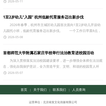
闻发布会上，教育部国际合作与交流司司长杨丹介绍，5月1
2026-05-11
1至2岁幼儿“入园” 杭州低龄托育服务迈出新步伐
2026年春季，杭州市主城区幼儿园首次面向1至2岁幼儿开设幼
儿园托小班，低龄托育服务迈出新步伐。 一个工作日早晨8点，
杭州拱墅区东新实验幼托园门口，园长周蕾带领4名教师早
2026-05-08
首都师范大学附属石家庄学校举行法治教育进校园活动
为深入贯彻落实法治校园建设要求，进一步增强全体师生法治观
念，强化自我保护意识，全力营造平安、文明、和谐的校园育人环
境，扣好青少年人生&ldquo;法治第一粒扣子"，近日，首都师
2026-05-07
首页
关于我们
联系我们
人员查询
|
|
|
运营单位：北京竣发文化传媒有限公司