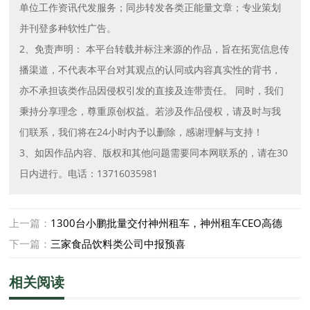
单位工作资讯代发服务；同步转发各类正能量文章；专业策划
并刊登多种软性广告。
2、免责声明： 本平台转载并标注来源的作品，旨在拓宽信息传
播渠道，不代表本平台对其观点的认同或内容真实性的背书，
亦不承担该类作品因侵权引发的直接及连带责任。 同时，我们
秉持分享理念，尊重原创权益。若涉及作品侵权，请及时与我
们联系，我们将在24小时内予以删除，感谢理解与支持！
3、如因作品内容、版权和其他问题需要同本网联系的，请在30
日内进行。电话：13716035981
上一篇：
1300台小鹏批量交付神州租车，神州租车CEO高德
武：计划未来一年再采购5000台小鹏车型
下一篇：
三家食品饮料类公司中报预喜
相关阅读