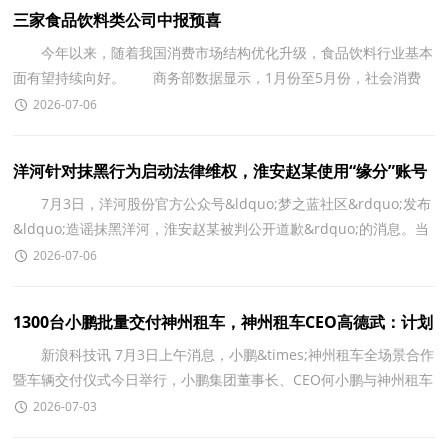
三家食品饮料类公司中报预喜
今年以来，随着我国消费市场结构优化升级，食品饮料行业基本
面有望持续向好。 商务部数据显示，1月份至5月份，社会消费
商品和服务零售总额同比增长2.8%;社会消费品零售总额2
2026-07-06
洋河针对抹黑行为启动法律维权，淮安赵某使用“缘分”账号
发表不实言论被判公
7月3日，洋河股份官方公众号&ldquo;梦之蓝社区&rdquo;发布
&ldquo;造谣抹黑洋河，淮安赵某被判公开道歉&rdquo;的消息。当
中披露，近期，我司针对网络上有组织恶意抹黑洋河的行为
2026-07-06
1300台小鹏批量交付神州租车，神州租车CEO高德武：计划
未来一年再采购5000台小
新浪科技讯 7月3日上午消息，小鹏&times;神州租车全场景合作
暨车辆交付仪式今日举行，小鹏集团董事长、CEO何小鹏与神州租车
董事长于洪飞共同出席，见证双方全场景合作协议签
2026-07-03