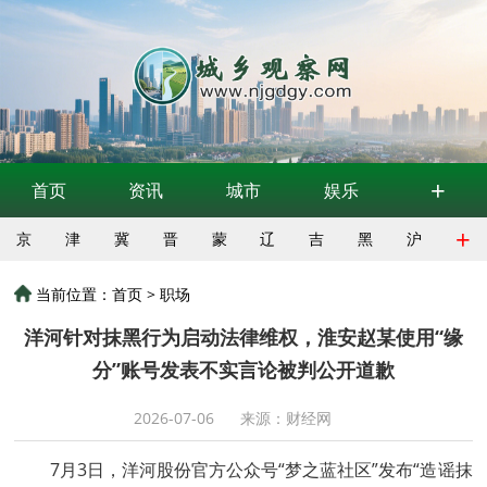
+
首页
资讯
城市
娱乐
+
京
津
冀
晋
蒙
辽
吉
黑
沪
当前位置：
首页
>
职场
洋河针对抹黑行为启动法律维权，淮安赵某使用“缘
分”账号发表不实言论被判公开道歉
2026-07-06
来源：财经网
7月3日，洋河股份官方公众号“梦之蓝社区”发布“造谣抹