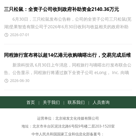
三只松鼠：全资子公司收到政府补助资金2140.36万元
6月30日，三只松鼠发布公告称，公司的全资子公司三只松鼠(芜
湖)坚果智造有限公司于2026年6月30日收到与收益相关的政府补助
资金共计人民币2140.36万元，占公司最近一个会计年
2026-07-01
同程旅行宣布将以超14亿港元收购嘀嗒出行，交易完成后维
持嘀嗒出行在香港联交
新浪科技讯 6月30日上午消息，同程旅行与嘀嗒出行发布联合公
告。公告显示，同程旅行将通过旗下全资子公司 eLong， Inc. 向嘀
嗒出行发起自愿有条件全面现金要约收购。此次要约
2026-06-30
首页
关于我们
联系我们
人员查询
|
|
|
运营单位：北京竣发文化传媒有限公司
地址：北京市丰台区泥洼北路6号院9号楼二层203-1520室
中华人民共和国国家工业和信息化部备案号：