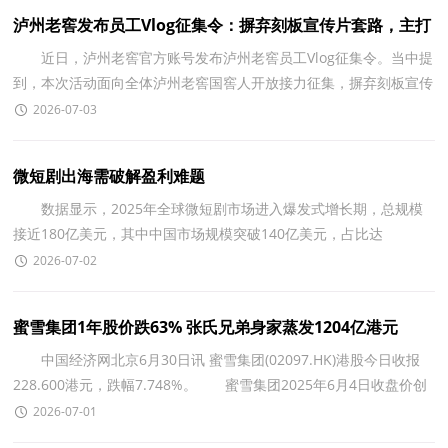
泸州老窖发布员工Vlog征集令：摒弃刻板宣传片套路，主打
真诚、真实、有烟火气
近日，泸州老窖官方账号发布泸州老窖员工Vlog征集令。当中提
到，本次活动面向全体泸州老窖国窖人开放接力征集，摒弃刻板宣传
片套路，主打真诚、真实、有烟火气。 并强调，无论
2026-07-03
微短剧出海需破解盈利难题
数据显示，2025年全球微短剧市场进入爆发式增长期，总规模
接近180亿美元，其中中国市场规模突破140亿美元，占比达
77.78%，成为拉动全球数字内容产业增长的重要引擎。同期，海外
2026-07-02
微短
蜜雪集团1年股价跌63% 张氏兄弟身家蒸发1204亿港元
中国经济网北京6月30日讯 蜜雪集团(02097.HK)港股今日收报
228.600港元，跌幅7.748%。 蜜雪集团2025年6月4日收盘价创
下历史收盘价高点615.50港元，近一年股价累计跌幅62.
2026-07-01