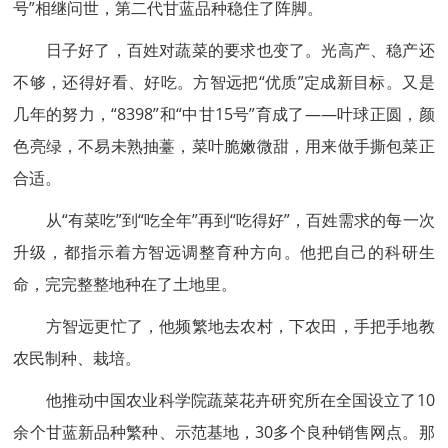
号”相继问世，第二代甘蓝品种稳住了阵脚。
日子好了，百姓对蔬菜的要求也变了。光高产、稳产还
不够，还得好看、好吃。方智远把“优质”定成新目标。又是
几年的努力，“8398”和“中甘15号”育成了——叶球正圆，颜
色亮绿，不易未熟抽薹，菜叶脆嫩微甜，用来做手撕包菜正
合适。
从“有菜吃”到“吃全年”再到“吃得好”，百姓需求的每一次
升级，都指示着方智远调整育种方向。他把自己的科研生
命，完完整整地种在了土地里。
方智远更忙了，他频繁地去农村，下农田，手把手地教
农民制种、栽培。
他推动中国农业科学院蔬菜花卉研究所在全国设立了10
余个甘蓝新品种繁种、示范基地，30多个良种销售网点。那