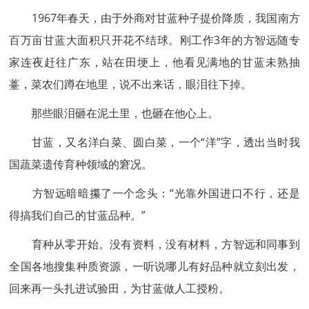
1967年春天，由于外商对甘蓝种子提价降质，我国南方
百万亩甘蓝大面积只开花不结球。刚工作3年的方智远随专
家连夜赶往广东，站在田埂上，他看见满地的甘蓝未熟抽
薹，菜农们蹲在地里，说不出来话，眼泪往下掉。
那些眼泪砸在泥土里，也砸在他心上。
甘蓝，又名洋白菜、圆白菜，一个“洋”字，透出当时我
国蔬菜遗传育种领域的窘况。
方智远暗暗攥了一个念头：“光靠外国进口不行，还是
得搞我们自己的甘蓝品种。”
育种从零开始。没有资料，没有材料，方智远和同事到
全国各地搜集种质资源，一听说哪儿有好品种就立刻出发，
回来再一头扎进试验田，为甘蓝做人工授粉。