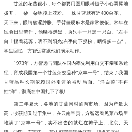
甘蓝的花蕾很小，每个都要用医用眼科镊子小心翼翼地
拨开，一朵一朵地授上花粉。一株甘蓝就有近400朵花，一
天下来，眼睛酸涩肿胀、手臂僵硬麻木是家常便饭。常年在
试验田里劳作，他晒得黝黑，两只手一只黑一只白。“左手
向上捏着花蕊，晒不到阳光;右手向下授粉，晒得多一点”，
学生回忆，方智远常跟他们演示动作。
1973年，方智远与团队在国内率先利用自交不亲和系途
径，育成我国第一个甘蓝杂交品种“京丰一号”，结束了我国
甘蓝品种长期依赖国外引进的被动局面。“洋白菜”不再
姓“洋”，彻底在中国扎下了根!
第二年夏天，各地的甘蓝同时涌向市场。因为产量太
高，收获期又过于集中，在云南呈贡，方智远看见菜市场里
堆满了“京丰一号”，卖不出去的就烂在摊子上。北京、天