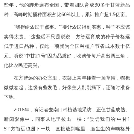
些年，他的脚步遍布全国，带着团队育成30多个甘蓝新品
种，高峰时期播种面积占比60%以上，累计推广超1.5亿亩。
“我得给农民干点事。”“要让农民得到实惠，种子不应该
卖得太贵。”这些话不只是说说，方智远育成的种子价格远
低于进口品种，仅此一项就为全国种植户节省成本数十亿
元。听说“中甘21号”因为品质好，收购价每斤高出两三角，
他比农民还高兴。
在方智远的办公室里，衣架上常年挂着一顶草帽，帽檐
微微卷起，边缘有些发毛，好像主人刚刚摘下，还随时准备
下地。
2018年，有记者去南口种植基地采访，正值甘蓝成熟。
新闻影像中，同事从地里拔出一棵：“尝尝我们的‘中甘1
5’!”方智远也掰下一块，直接放到嘴里，脆生生的声响格外