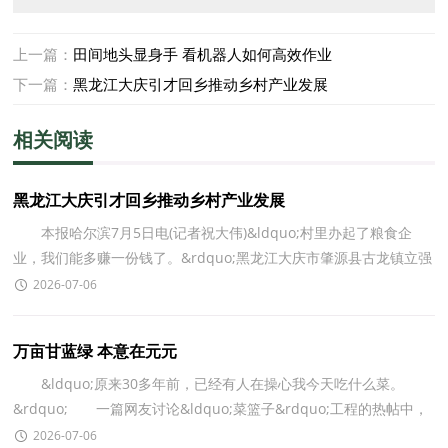
上一篇：
田间地头显身手 看机器人如何高效作业
下一篇：
黑龙江大庆引才回乡推动乡村产业发展
相关阅读
黑龙江大庆引才回乡推动乡村产业发展
本报哈尔滨7月5日电(记者祝大伟)&ldquo;村里办起了粮食企
业，我们能多赚一份钱了。&rdquo;黑龙江大庆市肇源县古龙镇立强
村农民刘宁说，农闲时他在返乡大学生开办的粮食企业
2026-07-06
万亩甘蓝绿 本意在元元
&ldquo;原来30多年前，已经有人在操心我今天吃什么菜。
&rdquo; 一篇网友讨论&ldquo;菜篮子&rdquo;工程的热帖中，
方智远的名字被多次提及。有人翻出旧闻，才发现如今四季供
2026-07-06