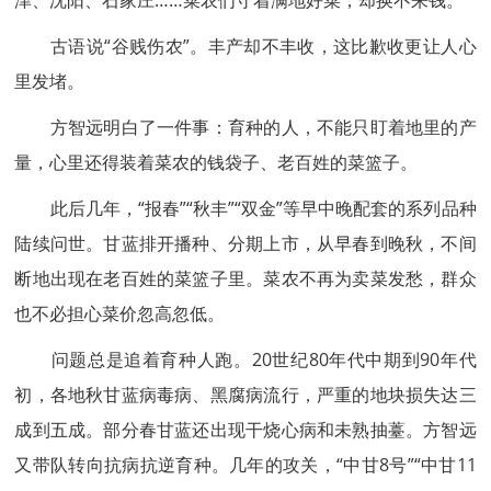
津、沈阳、石家庄……菜农们守着满地好菜，却换不来钱。
古语说“谷贱伤农”。丰产却不丰收，这比歉收更让人心
里发堵。
方智远明白了一件事：育种的人，不能只盯着地里的产
量，心里还得装着菜农的钱袋子、老百姓的菜篮子。
此后几年，“报春”“秋丰”“双金”等早中晚配套的系列品种
陆续问世。甘蓝排开播种、分期上市，从早春到晚秋，不间
断地出现在老百姓的菜篮子里。菜农不再为卖菜发愁，群众
也不必担心菜价忽高忽低。
问题总是追着育种人跑。20世纪80年代中期到90年代
初，各地秋甘蓝病毒病、黑腐病流行，严重的地块损失达三
成到五成。部分春甘蓝还出现干烧心病和未熟抽薹。方智远
又带队转向抗病抗逆育种。几年的攻关，“中甘8号”“中甘11