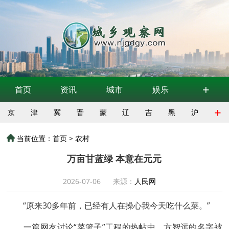
+
首页
资讯
城市
娱乐
+
京
津
冀
晋
蒙
辽
吉
黑
沪
当前位置：
首页
>
农村
万亩甘蓝绿 本意在元元
2026-07-06
来源：
人民网
“原来30多年前，已经有人在操心我今天吃什么菜。”
一篇网友讨论“菜篮子”工程的热帖中，方智远的名字被