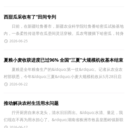
西甜瓜采收有了“田间专列
日前，在新疆吐鲁番市，新疆农业科学院吐鲁番哈密瓜试验基地
内，一条柔性传送带在瓜垄间灵活穿梭。瓜农弯腰摘下哈密瓜，转身
轻放，瓜顺着这趟&ldquo;田间专列&rdquo;平稳驶向集果
2026-06-25
夏粮小麦收获进度已过96% 全国“三夏”大规模机收基本结束
夏粮是全年粮食生产的&ldquo;第一仗&rdquo;。记者从农业农
村部获悉，今年&ldquo;三夏&rdquo;小麦大规模机收从5月28日启
动，自南向北快速推进，目前小麦大规模机收基本结束。
2026-06-22
推动解决农村生活用水问题
拧开厨房自来水龙头，清水汩汩而出。&ldquo;水清、量足，我
们现在不再为用水担心了。&rdquo;湖南省株洲市攸县皇图岭镇新联
村村民刘裕华说。 因自然条件限制等多种原因，曾
2026-06-17