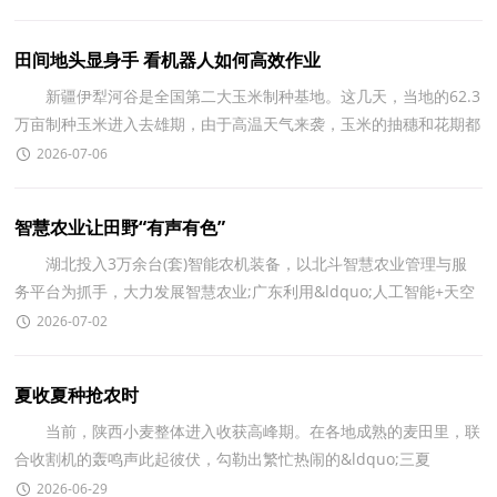
田间地头显身手 看机器人如何高效作业
新疆伊犁河谷是全国第二大玉米制种基地。这几天，当地的62.3
万亩制种玉米进入去雄期，由于高温天气来袭，玉米的抽穗和花期都
有所提前。那么，什么是玉米的去雄作业?高温对这样
2026-07-06
智慧农业让田野“有声有色”
湖北投入3万余台(套)智能农机装备，以北斗智慧农业管理与服
务平台为抓手，大力发展智慧农业;广东利用&ldquo;人工智能+天空
地网&rdquo;一体化技术，让几千亩稻田实现智能化管
2026-07-02
夏收夏种抢农时
当前，陕西小麦整体进入收获高峰期。在各地成熟的麦田里，联
合收割机的轰鸣声此起彼伏，勾勒出繁忙热闹的&ldquo;三夏
&rdquo;丰收图景。 &ldquo;今年收成不错，平均亩产接近1
2026-06-29