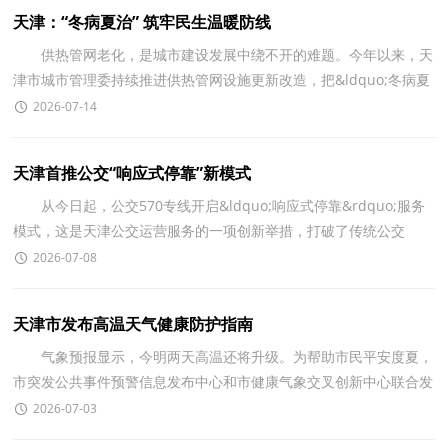
天津：“冬病夏治” 筑牢民生温暖防线
供热管网老化，是城市建设发展中绕不开的难题。今年以来，天
津市城市管理委持续推进供热管网设施更新改造，把&ldquo;冬病夏
治&rdquo;的民生账算到群众心坎上，以久久为功之举夯
2026-07-14
天津首推公交“响应式停靠”新模式
从今日起，公交570专线开启&ldquo;响应式停靠&rdquo;服务
模式，这是天津公交运营服务的一项创新举措，打破了传统公交
&ldquo;逢站必停&rdquo;的固有模式。&ldquo;响应式停靠&r
2026-07-08
天津市发布高温天气健康防护指南
气象预报显示，今明两天高温还将升级。为帮助市民平安度夏，
市突发公共事件预警信息发布中心和市健康气象交叉创新中心联合发
布高温天气健康防护指南。 主要健康风险
2026-07-03