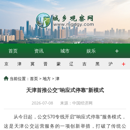
+
首页
资讯
城市
娱乐
+
京
津
冀
晋
蒙
辽
吉
黑
沪
当前位置：
首页
>
地方
>
津
天津首推公交“响应式停靠”新模式
2026-07-08
来源：中国经济网
从今日起，公交570专线开启“响应式停靠”服务模式，
这是天津公交运营服务的一项创新举措，打破了传统公