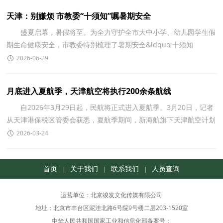
天津：别嫌烦 市教委“十须知”嘱暑期安全
盛夏启幕，暑假将至。为全力守护全市大中小学、幼儿园学生假
期生命健康安全，市教委特别梳理了暑期安全&ldquo;十须知
&rdquo;温馨提示，请全体师生、家长切实做好假期安全防护
2026-06-29
月底进入夏航季，天津航空将执行200余条航线
自2026年3月29日起，民航将正式进入夏航季。3月20日，记者
从天津港保税区管委会获悉，夏航季期间，新海航旗下天津航空计划
新开、重开50余条航线，共计执行200余条国内外航线，通航1
2026-03-24
首页
关于我们
联系我们
人员查询
|
|
|
运营单位：北京竣发文化传媒有限公司
地址：北京市丰台区泥洼北路6号院9号楼二层203-1520室
中华人民共和国国家工业和信息化部备案号：