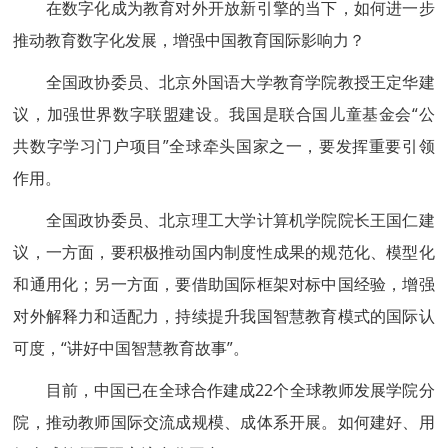
在数字化成为教育对外开放新引擎的当下，如何进一步
推动教育数字化发展，增强中国教育国际影响力？
全国政协委员、北京外国语大学教育学院教授王定华建
议，加强世界数字联盟建设。我国是联合国儿童基金会“公
共数字学习门户项目”全球牵头国家之一，要发挥重要引领
作用。
全国政协委员、北京理工大学计算机学院院长王国仁建
议，一方面，要积极推动国内制度性成果的规范化、模型化
和通用化；另一方面，要借助国际框架对标中国经验，增强
对外解释力和适配力，持续提升我国智慧教育模式的国际认
可度，“讲好中国智慧教育故事”。
目前，中国已在全球合作建成22个全球教师发展学院分
院，推动教师国际交流成规模、成体系开展。如何建好、用