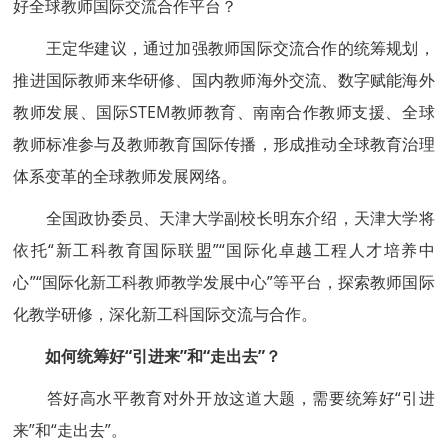
好全球教师国际交流合作平台？
王定华建议，通过加强教师国际交流合作的统筹规划，
推进国际教师来华研修、国内教师海外交流、数字赋能海外
教师发展、国际STEM教师教育、南南合作教师支援、全球
教师标准参与及教师教育国际传播，形成推动全球教育治理
体系变革的全球教师发展网络。
全国政协委员、天津大学副校长明东介绍，天津大学将
依托“新工科教育国际联盟”“国际化卓越工程人才培养中
心”“国际化新工科教师教学发展中心”等平台，探索教师国际
化教学研修，深化新工科国际交流与合作。
如何统筹好“引进来”和“走出去”？
答好高水平教育对外开放这道大题，需要统筹好“引进
来”和“走出去”。