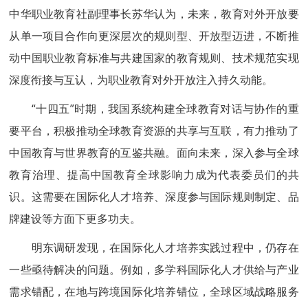
中华职业教育社副理事长苏华认为，未来，教育对外开放要
从单一项目合作向更深层次的规则型、开放型迈进，不断推
动中国职业教育标准与共建国家的教育规则、技术规范实现
深度衔接与互认，为职业教育对外开放注入持久动能。
“十四五”时期，我国系统构建全球教育对话与协作的重
要平台，积极推动全球教育资源的共享与互联，有力推动了
中国教育与世界教育的互鉴共融。面向未来，深入参与全球
教育治理、提高中国教育全球影响力成为代表委员们的共
识。这需要在国际化人才培养、深度参与国际规则制定、品
牌建设等方面下更多功夫。
明东调研发现，在国际化人才培养实践过程中，仍存在
一些亟待解决的问题。例如，多学科国际化人才供给与产业
需求错配，在地与跨境国际化培养错位，全球区域战略服务