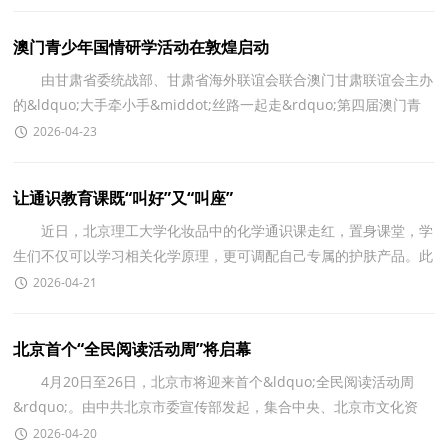
澳门青少年国情研学活动在敦煌启动
由甘肃省委统战部、甘肃省海外联谊会联合澳门甘肃联谊会主办
的&ldquo;大手牵小手&middot;丝路一起走&rdquo;第四届澳门青
少年国情研学活动，22日在丝路文化名城甘肃敦煌正
2026-04-23
让通识教育课既“叫好”又“叫座”
近日，北京理工大学化妆品中的化学通识课走红，置身课堂，学
生们不仅可以学习相关化学原理，更可调配自己专属的护肤产品。此
外，北京大学的中国历史地理课曾登上网络课堂并赢得满
2026-04-21
北京首个“全民阅读活动周”将启幕
4月20日至26日，北京市将迎来首个&ldquo;全民阅读活动周
&rdquo;。由中共北京市委宣传部发起，集合中央、北京市文化资
源，围绕&ldquo;阅读领航&rdquo;&ldquo;阅润人心&rdquo;&
2026-04-20