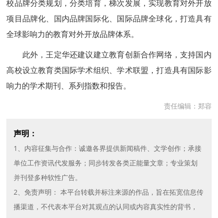
校品牌分类规划，分类培育，梯次发展，实现教育对外开放
项目品牌化、国内品牌国际化、国际品牌全球化，打造具有
全球影响力的教育对外开放品牌体系。
此外，王定华还建议建立教育创新合作网络，支持国内
高校设立教育类国际学术组织、学术联盟，打造具有国际影
响力的学术期刊、系列指数和报告。
责任编辑：郑容
声明：
1、内容征集与合作：诚邀各界提供新闻稿件、文学创作；承接
单位工作资讯代发服务；同步转发各类正能量文章；专业策划
并刊登多种软性广告。
2、免责声明： 本平台转载并标注来源的作品，旨在拓宽信息传
播渠道，不代表本平台对其观点的认同或内容真实性的背书，